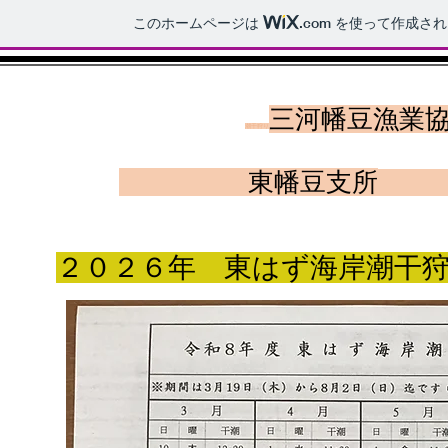
このホームページは
.com
を使って作成され
三河幡豆漁業
潮干狩り
東幡豆支所
TEL
２０２６年 東はず海岸潮干